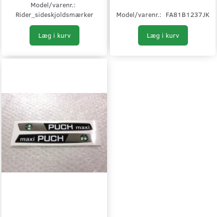
Model/varenr.:
Rider_sideskjoldsmærker
Model/varenr.:
FA81B1237JK
Læg i kurv
Læg i kurv