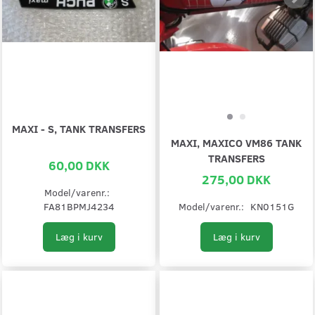
MAXI - S, TANK TRANSFERS
MAXI, MAXICO VM86 TANK
TRANSFERS
60,00 DKK
275,00 DKK
Model/varenr.:
FA81BPMJ4234
Model/varenr.:
KN0151G
Læg i kurv
Læg i kurv