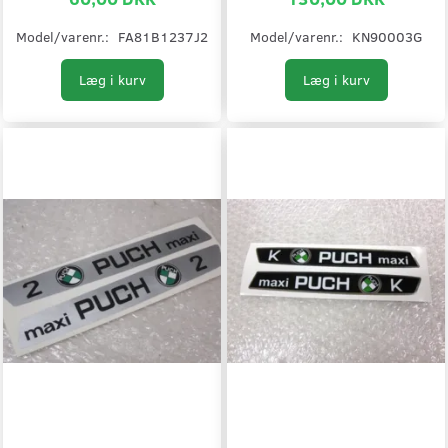
Model/varenr.:
FA81B1237J2
Model/varenr.:
KN90003G
Læg i kurv
Læg i kurv