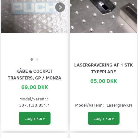
LASERGRAVERING AF 1 STK
KÅBE & COCKPIT
TYPEPLADE
TRANSFERS, GP / MONZA
65,00 DKK
69,00 DKK
Model/varenr.:
337.1.30.851.1
Model/varenr.:
LasergravKN
Læg i kurv
Læg i kurv