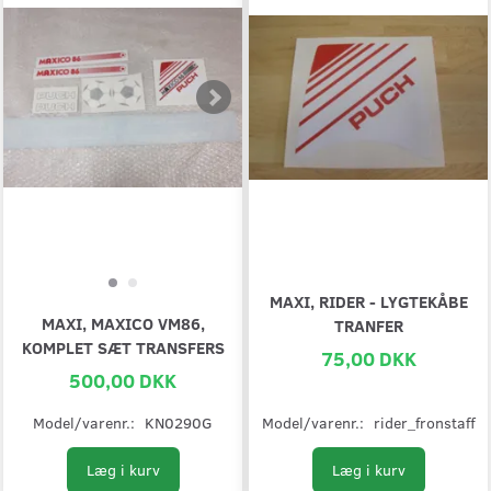
MAXI, RIDER - LYGTEKÅBE
MAXI, MAXICO VM86,
TRANFER
KOMPLET SÆT TRANSFERS
75,00 DKK
500,00 DKK
Model/varenr.:
KN0290G
Model/varenr.:
rider_fronstaff
Læg i kurv
Læg i kurv