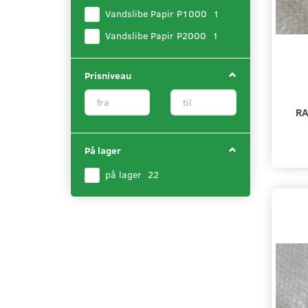
Vandslibe Papir P1000
(
1
)
Vandslibe Papir P2000
(
1
)
Prisniveau
RA
På lager
på lager
(
22
)