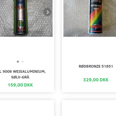
RØDBRONZE 51851
L 9006 WEISALUMINIUM,
SØLV-GRÅ
329,00 DKK
159,00 DKK