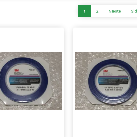
1
2
Næste
Sid