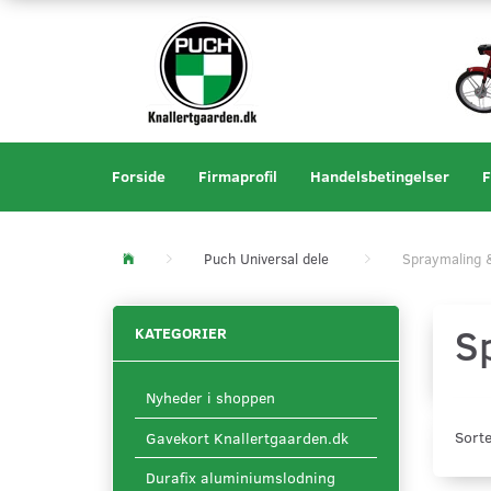
Forside
Firmaprofil
Handelsbetingelser
F
Puch Universal dele
Spraymaling &
S
KATEGORIER
Nyheder i shoppen
Sorte
Gavekort Knallertgaarden.dk
Durafix aluminiumslodning