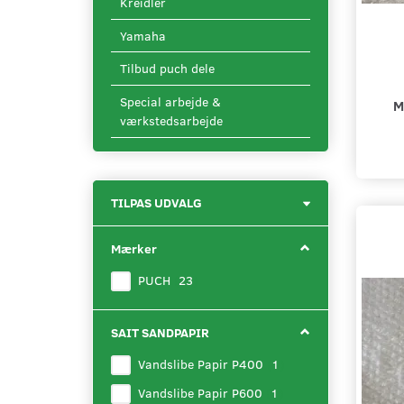
Kreidler
Yamaha
Tilbud puch dele
Special arbejde &
M
værkstedsarbejde
Skifte
TILPAS UDVALG
filter
Mærker
PUCH
(
23
)
SAIT SANDPAPIR
Vandslibe Papir P400
(
1
)
Vandslibe Papir P600
(
1
)