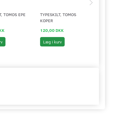
T, TOMOS EPE
TYPESKILT, TOMOS
MS50 3 GEAR, TAN
KOPER
STAFERING
KK
120,00 DKK
199,00 DKK
rv
Læg i kurv
Læg i kurv