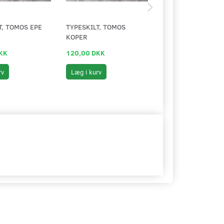
T, TOMOS EPE
TYPESKILT, TOMOS
TYPESKILT, N 50 
KOPER
PRIX
KK
120,00 DKK
120,00 DKK
rv
Læg i kurv
Læg i kurv