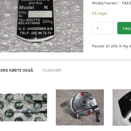
Model/varenr.:
FAE
På lager
Læg 
Passer til alle 3-4g
DRE KØBTE OGSÅ
TILBEHØR