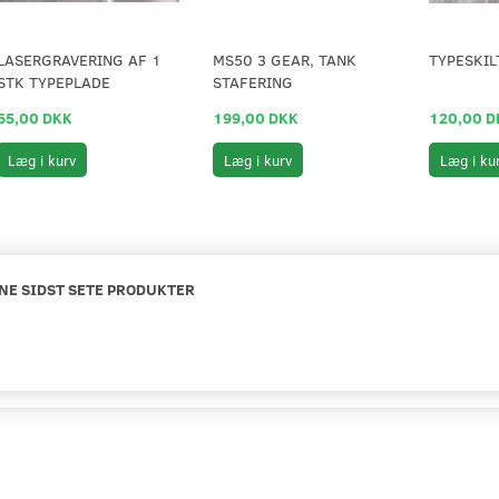
LASERGRAVERING AF 1
MS50 3 GEAR, TANK
TYPESKIL
STK TYPEPLADE
STAFERING
65,00 DKK
199,00 DKK
120,00 D
Læg i kurv
Læg i kurv
Læg i ku
NE SIDST SETE PRODUKTER