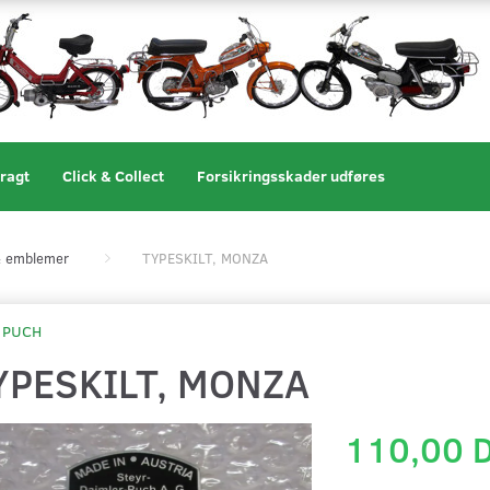
ragt
Click & Collect
Forsikringsskader udføres
 & emblemer
TYPESKILT, MONZA
PUCH
YPESKILT, MONZA
110,00 