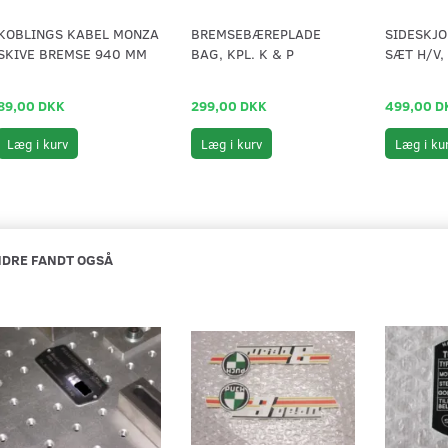
KOBLINGS KABEL MONZA
BREMSEBÆREPLADE
SIDESKJO
SKIVE BREMSE 940 MM
BAG, KPL. K & P
SÆT H/V,
89,00 DKK
299,00 DKK
499,00 D
Læg i kurv
Læg i kurv
Læg i ku
DRE FANDT OGSÅ