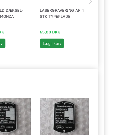
LD DÆKSEL-
LASERGRAVERING AF 1
FODHVILERKONSOL
 MONZA
STK TYPEPLADE
MONZA
KK
65,00 DKK
199,00 DKK
rv
Læg i kurv
Læg i kurv