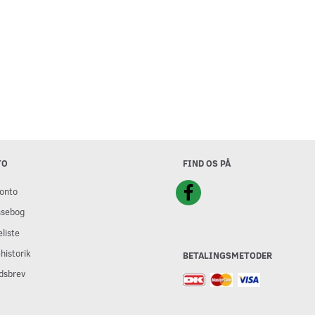
TO
FIND OS PÅ
onto
ssebog
liste
historik
BETALINGSMETODER
dsbrev