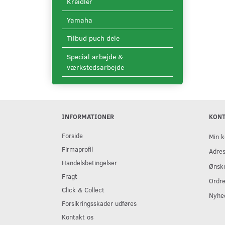
Kreidler
Yamaha
Tilbud puch dele
Special arbejde &
værkstedsarbejde
INFORMATIONER
KON
Forside
Min k
Firmaprofil
Adre
Handelsbetingelser
Ønske
Fragt
Ordre
Click & Collect
Nyhe
Forsikringsskader udføres
Kontakt os