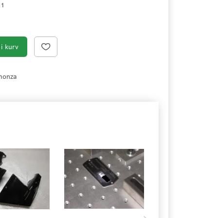
51
i kurv
 monza