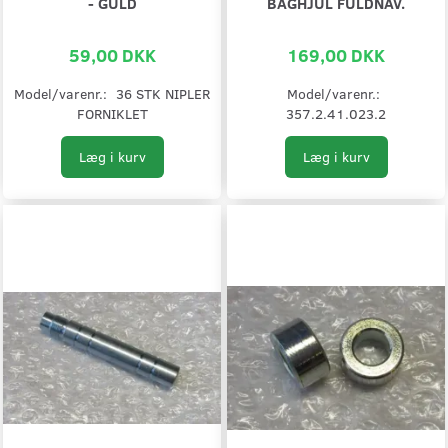
- GULD
BAGHJUL FULDNAV.
59,00 DKK
169,00 DKK
Model/varenr.:
36 STK NIPLER
Model/varenr.:
FORNIKLET
357.2.41.023.2
Læg i kurv
Læg i kurv