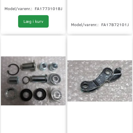
Model/varenr.:
FA1773101BJ
Læg i kurv
Model/varenr.:
FA17B72101J