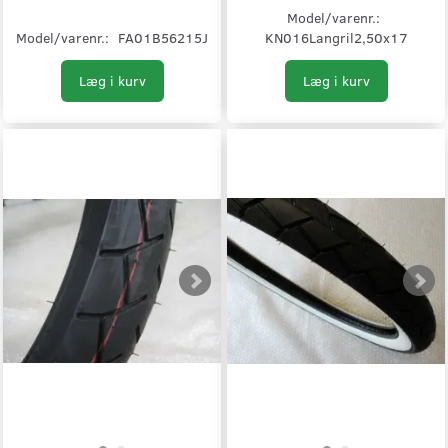
Model/varenr.:
Model/varenr.:
FA01B56215J
KN016Langril2,50x17
Læg i kurv
Læg i kurv