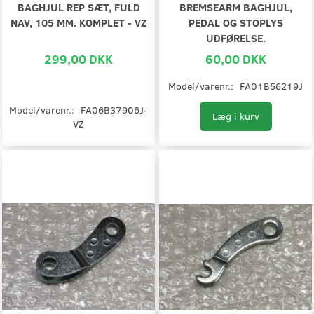
BAGHJUL REP SÆT, FULD
BREMSEARM BAGHJUL,
NAV, 105 MM. KOMPLET - VZ
PEDAL OG STOPLYS
UDFØRELSE.
299,00 DKK
60,00 DKK
Model/varenr.:
FA01B56219J
Model/varenr.:
FA06B37906J-
Læg i kurv
VZ