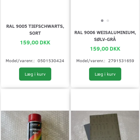
RAL 9005 TIEFSCHWARTS,
RAL 9006 WEISALUMINIUM,
SORT
SØLV-GRÅ
159,00 DKK
159,00 DKK
Model/varenr.:
0501530424
Model/varenr.:
2791531659
Læg i kurv
Læg i kurv