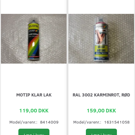
MOTIP KLAR LAK
RAL 3002 KARMINROT, RØD
119,00 DKK
159,00 DKK
Model/varenr.:
8414009
Model/varenr.:
1631541058
Læg i kurv
Læg i kurv