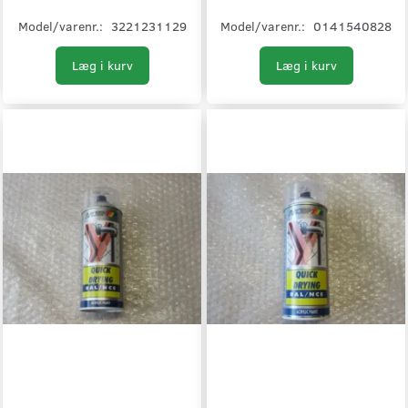
Model/varenr.:
3221231129
Model/varenr.:
0141540828
Læg i kurv
Læg i kurv