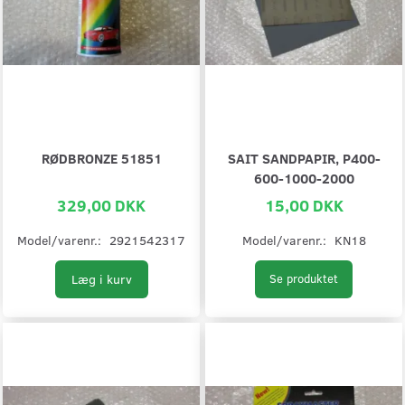
RØDBRONZE 51851
SAIT SANDPAPIR, P400-
600-1000-2000
329,00 DKK
15,00 DKK
Model/varenr.:
2921542317
Model/varenr.:
KN18
Læg i kurv
Se produktet