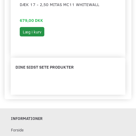
DÆK 17 - 2,50 MITAS MC11 WHITEWALL
DÆK 
679,00 DKK
145,
Læg i kurv
Læg 
DINE SIDST SETE PRODUKTER
INFORMATIONER
Forside