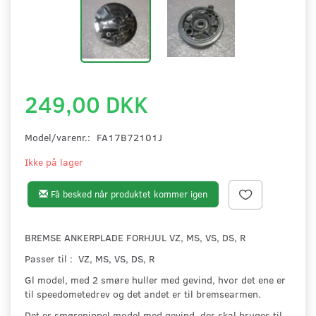
249,00 DKK
Model/varenr.:
FA17B72101J
Ikke på lager
Få besked når produktet kommer igen
BREMSE ANKERPLADE FORHJUL VZ, MS, VS, DS, R
Passer til : VZ, MS, VS, DS, R
Gl model, med 2 smøre huller med gevind, hvor det ene er
til speedometedrev og det andet er til bremsearmen.
Det er smørenippel model med gevind, der skal bruges til