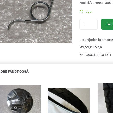
Model/varenr.:
350.
På lager
Læg 
Returfjeder bremsea
MS,VS,DS,VZ,R
Nr,. 350.4.41.015.1
DRE FANDT OGSÅ