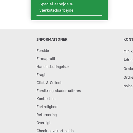
Special arbejde &
værkstedsarbejde
INFORMATIONER
KON
Forside
Min k
Firmaprofil
Adre
Handelsbetingelser
Ønske
Fragt
Ordre
Click & Collect
Nyhe
Forsikringsskader udføres
Kontakt os
Fortrolighed
Returnering
Oversigt
Check gavekort saldo