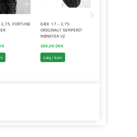
 2,75, FORTUNE
DÆK 17 - 2,75
SLANGE 17" -
DER
ORIGINALT SEMPERIT
2,00/2,25/2,50
MØNSTER VZ
KK
289,00 DKK
69,00 DKK
rv
Læg i kurv
Læg i kurv