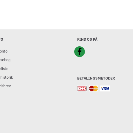
TO
FIND OS PÅ
onto
ssebog
liste
historik
BETALINGSMETODER
dsbrev