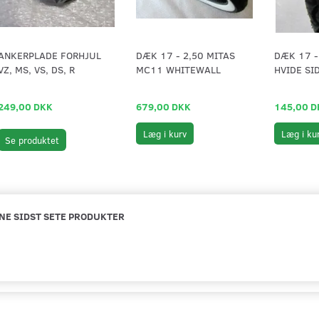
ANKERPLADE FORHJUL
DÆK 17 - 2,50 MITAS
DÆK 17 -
VZ, MS, VS, DS, R
MC11 WHITEWALL
HVIDE SI
249,00 DKK
679,00 DKK
145,00 D
Læg i kurv
Læg i ku
Se produktet
NE SIDST SETE PRODUKTER