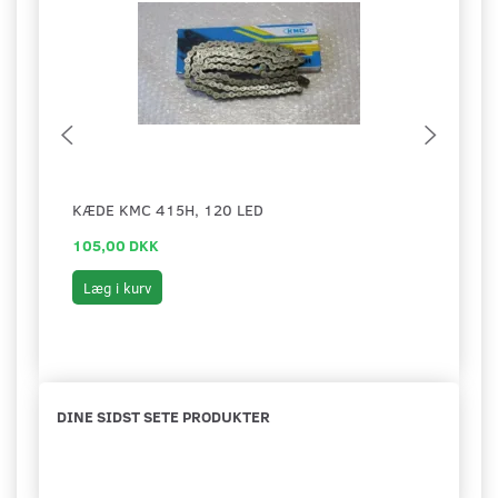
KÆDE KMC 415H, 120 LED
KÆDE
105,00 DKK
139,
Læg i kurv
Læg 
DINE SIDST SETE PRODUKTER