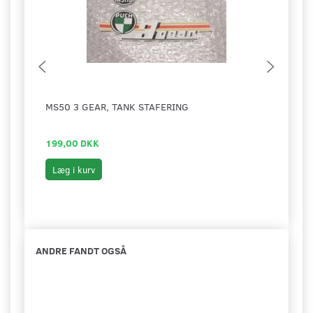
MS50 3 GEAR, TANK STAFERING
SPEC
199,00 DKK
50,0
Læg i kurv
Læg 
ANDRE FANDT OGSÅ