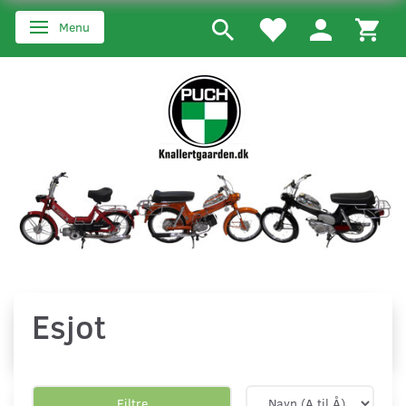
Menu
Skifte navigation
Esjot
Filtre