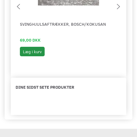
SVINGHJULSAFTRÆKKER, BOSCH/KOKUSAN
MOTO
MOT
69,00 DKK
599,
Læg i kurv
Se 
DINE SIDST SETE PRODUKTER