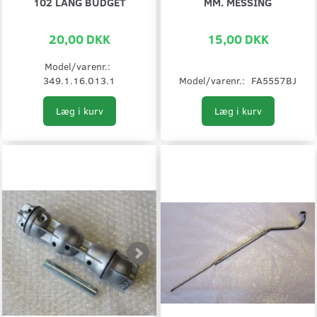
102 LANG BUDGET
MM. MESSING
20,00 DKK
15,00 DKK
Model/varenr.:
349.1.16.013.1
Model/varenr.:
FA5557BJ
Læg i kurv
Læg i kurv