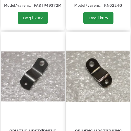
Model/varenr.:
FA81P49372M
Model/varenr.:
KN0224G
Læg i kurv
Læg i kurv
OPHÆNG UDSTØDNING
OPHÆNG UDSTØDNING