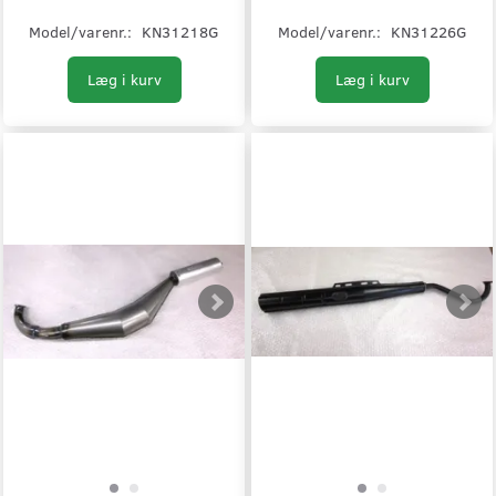
Model/varenr.:
KN31218G
Model/varenr.:
KN31226G
Læg i kurv
Læg i kurv