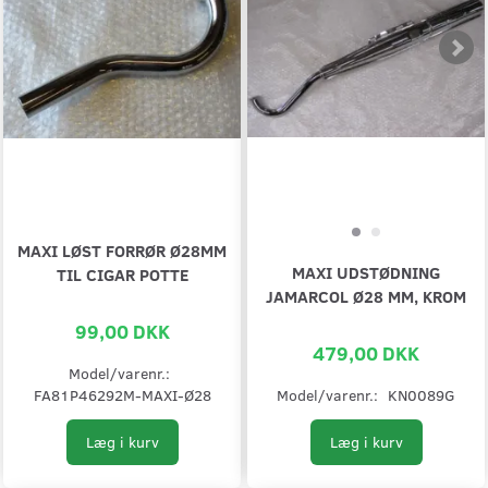
MAXI LØST FORRØR Ø28MM
MAXI UDSTØDNING
TIL CIGAR POTTE
JAMARCOL Ø28 MM, KROM
99,00 DKK
479,00 DKK
Model/varenr.:
FA81P46292M-MAXI-Ø28
Model/varenr.:
KN0089G
Læg i kurv
Læg i kurv