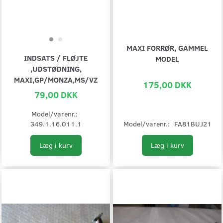
MAXI FORRØR, GAMMEL
INDSATS / FLØJTE
MODEL
,UDSTØDNING,
MAXI,GP/MONZA,MS/VZ
175,00 DKK
79,00 DKK
Model/varenr.:
349.1.16.011.1
Model/varenr.:
FA81BUJ21
Læg i kurv
Læg i kurv