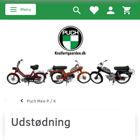
Menu
Skifte navigation
Puch Maxi P / K
Udstødning