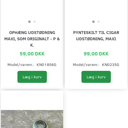
OPHÆNG UDSTØDNING
PYNTESKILT TIL CIGAR
MAXI, SOM ORIGINALT - P &
UDSTØDNING, MAXI
K.
59,00 DKK
99,00 DKK
Model/varenr.:
KN01856G
Model/varenr.:
KN0235G
Læg i kurv
Læg i kurv