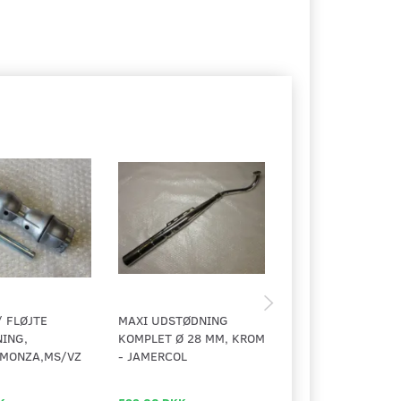
/ FLØJTE
MAXI UDSTØDNING
PYNTESKILT TIL C
ING,
KOMPLET Ø 28 MM, KROM
UDSTØDNING, MAX
/MONZA,MS/VZ
- JAMERCOL