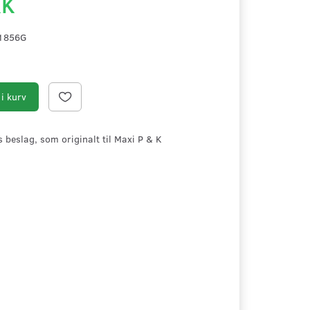
KK
1856G
i kurv
beslag, som originalt til Maxi P & K