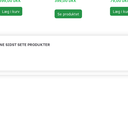
399,00 DKK
399,00 DKK
79,00 DK
Læg i kurv
Læg i ku
Se produktet
NE SIDST SETE PRODUKTER