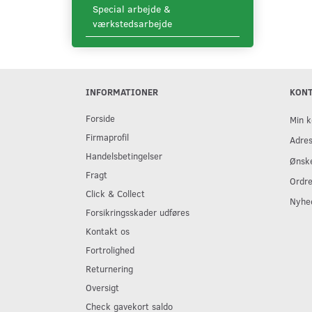
Special arbejde &
værkstedsarbejde
INFORMATIONER
KON
Forside
Min k
Firmaprofil
Adre
Handelsbetingelser
Ønske
Fragt
Ordre
Click & Collect
Nyhe
Forsikringsskader udføres
Kontakt os
Fortrolighed
Returnering
Oversigt
Check gavekort saldo