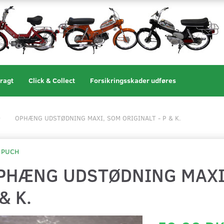
ragt
Click & Collect
Forsikringsskader udføres
OPHÆNG UDSTØDNING MAXI, SOM ORIGINALT - P & K.
PUCH
PHÆNG UDSTØDNING MAXI,
& K.