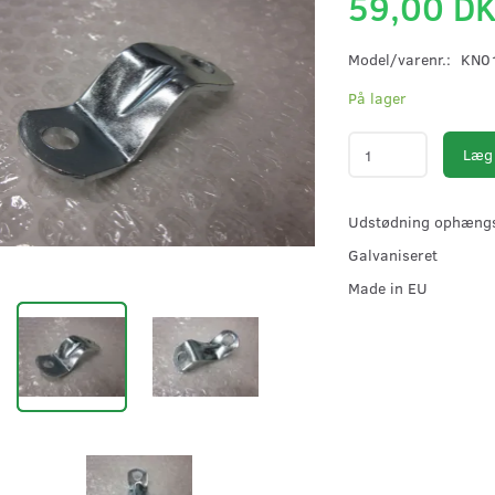
59,00 D
Model/varenr.:
KN0
På lager
Læg 
Udstødning ophængs 
Galvaniseret
Made in EU