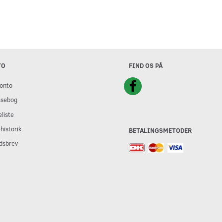
TO
FIND OS PÅ
onto
ssebog
liste
historik
BETALINGSMETODER
dsbrev