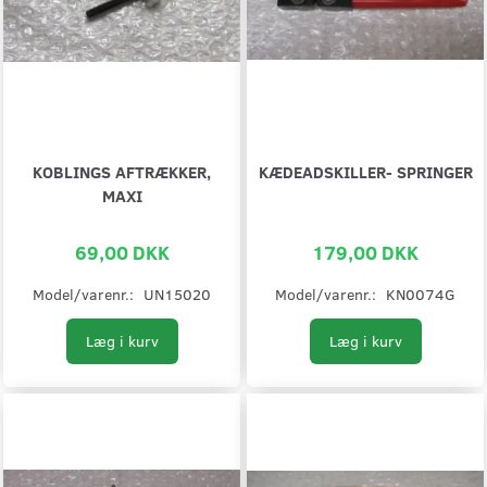
KOBLINGS AFTRÆKKER,
KÆDEADSKILLER- SPRINGER
MAXI
69,00 DKK
179,00 DKK
Model/varenr.:
UN15020
Model/varenr.:
KN0074G
Læg i kurv
Læg i kurv