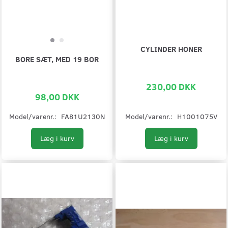
CYLINDER HONER
BORE SÆT, MED 19 BOR
230,00 DKK
98,00 DKK
Model/varenr.:
FA81U2130N
Model/varenr.:
H1001075V
Læg i kurv
Læg i kurv