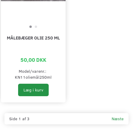
MÅLEBÆGER OLIE 250 ML
50,00 DKK
Model/varenr.:
KN11oliemål250ml
Læg i kurv
Side 1 af 3
Næste