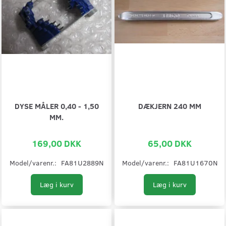
DYSE MÅLER 0,40 - 1,50
DÆKJERN 240 MM
MM.
169,00 DKK
65,00 DKK
Model/varenr.:
FA81U2889N
Model/varenr.:
FA81U1670N
Læg i kurv
Læg i kurv