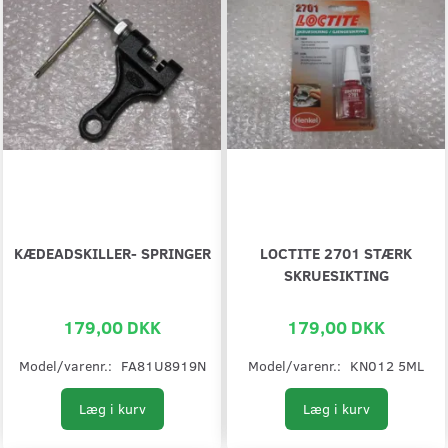
KÆDEADSKILLER- SPRINGER
LOCTITE 2701 STÆRK
SKRUESIKTING
179,00 DKK
179,00 DKK
Model/varenr.:
FA81U8919N
Model/varenr.:
KN012 5ML
Læg i kurv
Læg i kurv