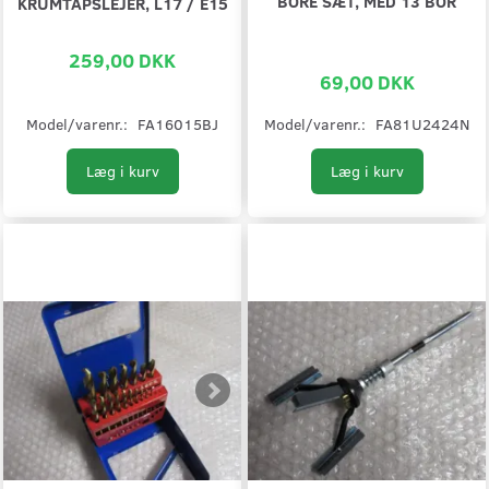
BORE SÆT, MED 13 BOR
KRUMTAPSLEJER, L17 / E15
259,00 DKK
69,00 DKK
Model/varenr.:
FA16015BJ
Model/varenr.:
FA81U2424N
Læg i kurv
Læg i kurv