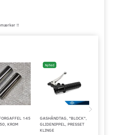
emærker !!
Nyhed
Nyhed
FORGAFFEL 145
GASHÅNDTAG, "BLOCK",
ANKERPLADE BAG
50, KROM
GLIDENIPPEL, PRESSET
MS, VS
KLINGE