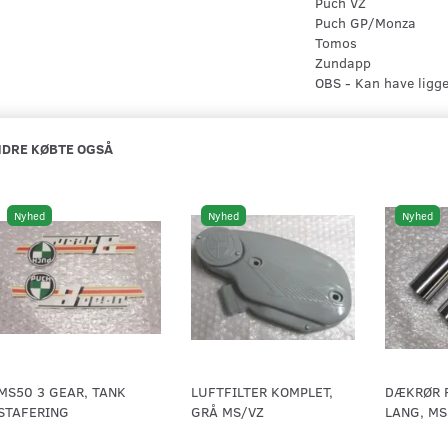
Puch VZ
Puch GP/Monza
Tomos
Zundapp
OBS - Kan have ligg
DRE KØBTE OGSÅ
Nyhed
Nyhed
Nyhed
MS50 3 GEAR, TANK
LUFTFILTER KOMPLET,
DÆKRØR 
STAFERING
GRÅ MS/VZ
LANG, MS