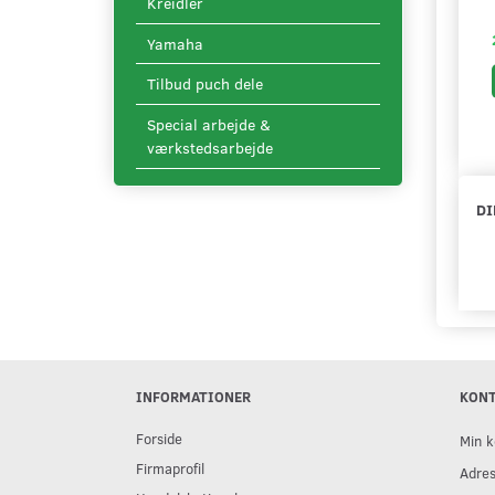
Kreidler
Yamaha
Tilbud puch dele
Special arbejde &
værkstedsarbejde
DI
INFORMATIONER
KON
Forside
Min k
Firmaprofil
Adre