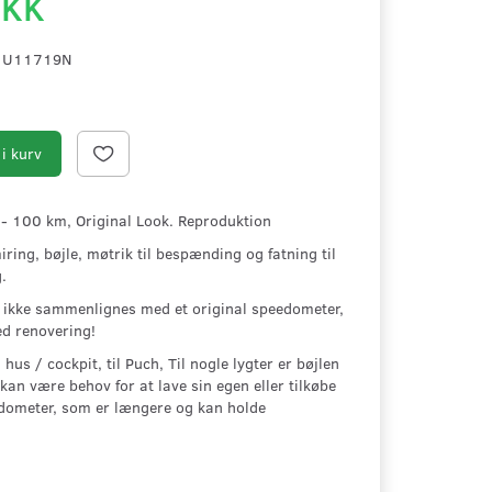
DKK
1U11719N
i kurv
- 100 km, Original Look. Reproduktion
ng, bøjle, møtrik til bespænding og fatning til
.
 ikke sammenlignes med et original speedometer,
ed renovering!
 hus / cockpit, til Puch, Til nogle lygter er bøjlen
kan være behov for at lave sin egen eller tilkøbe
edometer, som er længere og kan holde