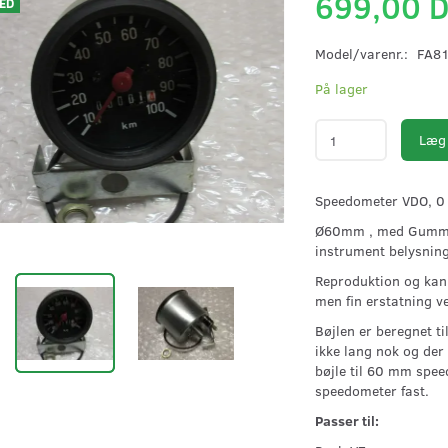
699,00 
ED
Model/varenr.:
FA8
På lager
Læg 
Speedometer VDO, 0 
Ø60mm , med Gummiri
instrument belysning
Reproduktion og kan
men fin erstatning v
Bøjlen er beregnet til
ikke lang nok og der 
bøjle til 60 mm spe
speedometer fast.
Passer til: