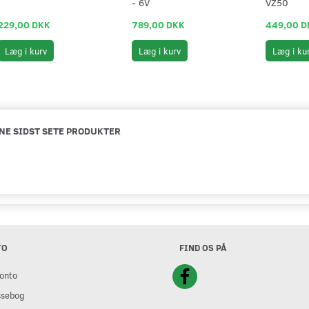
- 6V
VZ50
229,00 DKK
789,00 DKK
449,00 D
Læg i kurv
Læg i kurv
Læg i ku
NE SIDST SETE PRODUKTER
TO
FIND OS PÅ
onto
ssebog