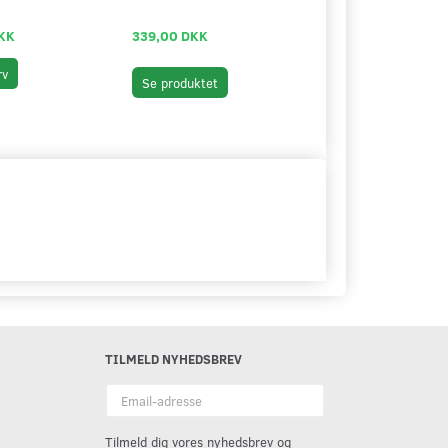
COCKPIT
KK
339,00 DKK
69,00 DKK
rv
Læg i kurv
Se produktet
TILMELD NYHEDSBREV
Email-
adresse
Tilmeld dig vores nyhedsbrev og