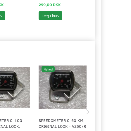
KK
299,00 DKK
269,00 DKK
rv
Læg i kurv
Læg i kurv
Nyhed
Nyhed
ETER 0-100
SPEEDOMETER 0-60 KM,
DÆMPER TIL
INAL LOOK,
ORIGINAL LOOK - VZ50/R
SPEEDOMETER /