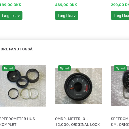
199,00 DKK
439,00 DKK
299,00 D
Læg i kurv
Læg i kurv
Læg i ku
DRE FANDT OGSÅ
Nyhed
Nyhed
Nyhed
SPEEDOMETER HUS
OMDR. METER, 0 -
SPEEDOM
KOMPLET
12,000, ORIGINAL LOOK
KM, ORIG