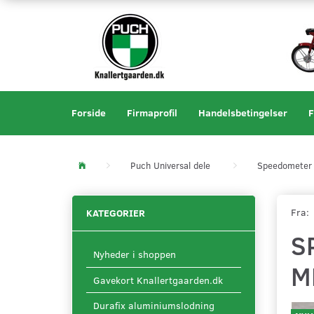
Forside
Firmaprofil
Handelsbetingelser
F
Puch Universal dele
Speedometer 
Fra:
KATEGORIER
S
Nyheder i shoppen
M
Gavekort Knallertgaarden.dk
Durafix aluminiumslodning