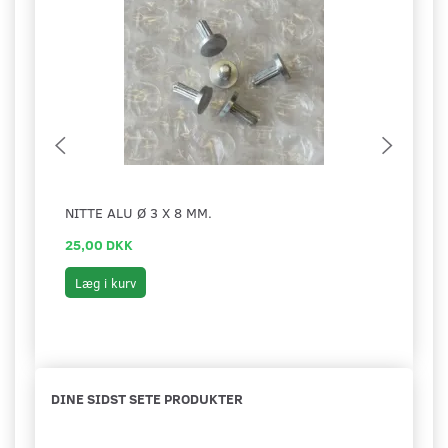
NITTE ALU Ø 3 X 8 MM.
STYR
25,00 DKK
215,
Læg i kurv
Læg 
DINE SIDST SETE PRODUKTER