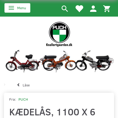
Menu
Skifte navigation
Låse
Fra:
PUCH
KÆDELÅS, 1100 X 6