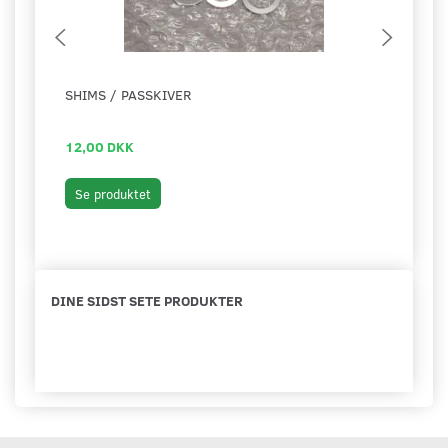
SHIMS / PASSKIVER
LEJE
MOT
12,00 DKK
199,
Læg 
Se produktet
DINE SIDST SETE PRODUKTER