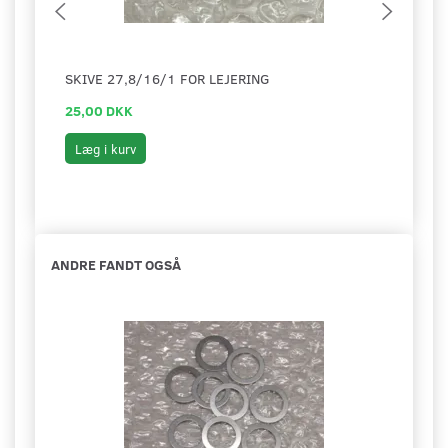
SKIVE 27,8/16/1 FOR LEJERING
SKIV
25,00 DKK
25,0
Læg i kurv
Læg 
ANDRE FANDT OGSÅ