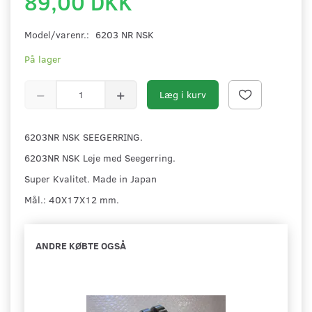
89,00 DKK
Model/varenr.:
6203 NR NSK
På lager
Læg i kurv
6203NR NSK SEEGERRING.
6203NR NSK Leje med Seegerring.
Super Kvalitet. Made in Japan
Mål.: 40X17X12 mm.
ANDRE KØBTE OGSÅ