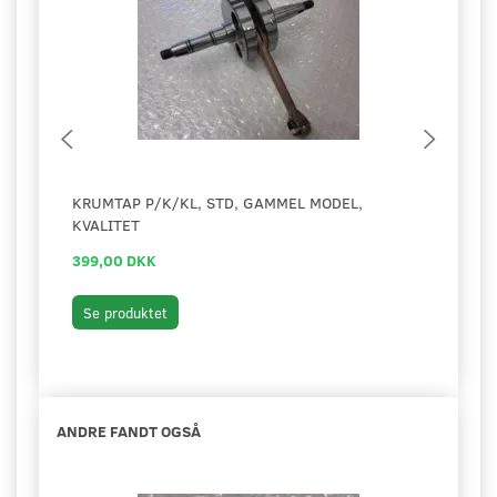
KRUMTAP P/K/KL, STD, GAMMEL MODEL,
TÆTN
KVALITET
40-1
399,00 DKK
25,0
Læg 
Se produktet
ANDRE FANDT OGSÅ