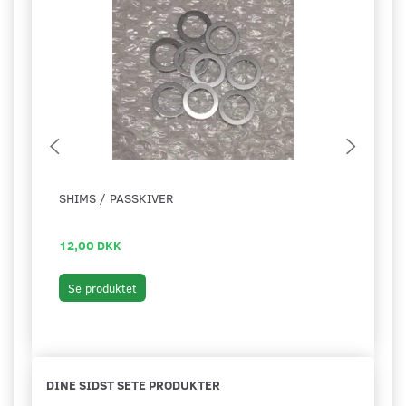
SHIMS / PASSKIVER
LEJE
MOT
12,00 DKK
199,
Læg 
Se produktet
DINE SIDST SETE PRODUKTER