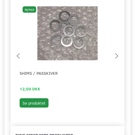
Nyhed
Ny
SHIMS / PASSKIVER
LEJE
MOT
12,00 DKK
199,
Læg 
Se produktet