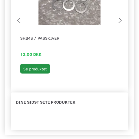
SHIMS / PASSKIVER
LEJE
MOT
12,00 DKK
199,
Læg 
Se produktet
DINE SIDST SETE PRODUKTER