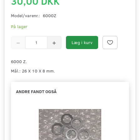
30,00 DKK
Model/varenr.:
6000Z
På lager
Læg i kurv
6000 Z.
Mål.: 26 X 10 X 8 mm.
ANDRE FANDT OGSÅ