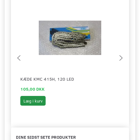
KÆDE KMC 415H, 120 LED
KÆDE
105,00 DKK
139,
Læg i kurv
Læg 
DINE SIDST SETE PRODUKTER