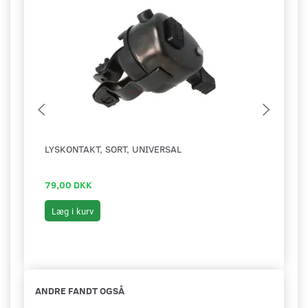
LYSKONTAKT, SORT, UNIVERSAL
FODH
MONZ
79,00 DKK
99,0
Læg i kurv
Læg 
ANDRE FANDT OGSÅ