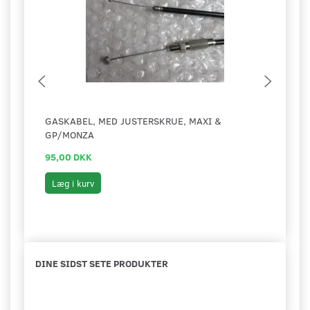
GASKABEL, MED JUSTERSKRUE, MAXI &
BAGB
GP/MONZA
95,00 DKK
99,0
Læg i kurv
Læg 
DINE SIDST SETE PRODUKTER