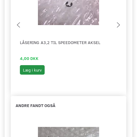
LÅSERING A3,2 TIL SPEEDOMETER AKSEL
FJED
MON
4,00 DKK
25,0
Læg i kurv
Læg 
ANDRE FANDT OGSÅ