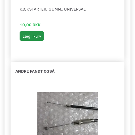
KICKSTARTER, GUMMI UNIVERSAL
CYLI
10,00 DKK
15,0
Læg i kurv
Læg 
ANDRE FANDT OGSÅ