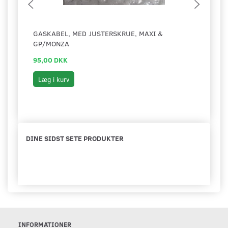
GASKABEL, MED JUSTERSKRUE, MAXI &
BAGB
GP/MONZA
95,00 DKK
99,0
Læg i kurv
Læg 
DINE SIDST SETE PRODUKTER
INFORMATIONER