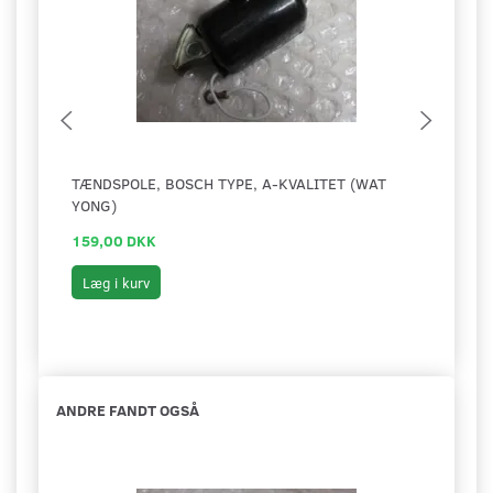
TÆNDSPOLE, BOSCH TYPE, A-KVALITET (WAT
KOND
YONG)
159,00 DKK
119,
Læg i kurv
Læg 
ANDRE FANDT OGSÅ
-3