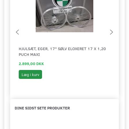
HJULSÆT, EGER, 17" SØLV ELOXERET 17 X 1,20
FÆLG
PUCH MAXI
M/VU
2.899,00 DKK
549,
Læg i kurv
Læg 
DINE SIDST SETE PRODUKTER