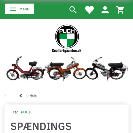
Menu
Skifte navigation
El dele
Fra:
PUCH
SPÆNDINGS