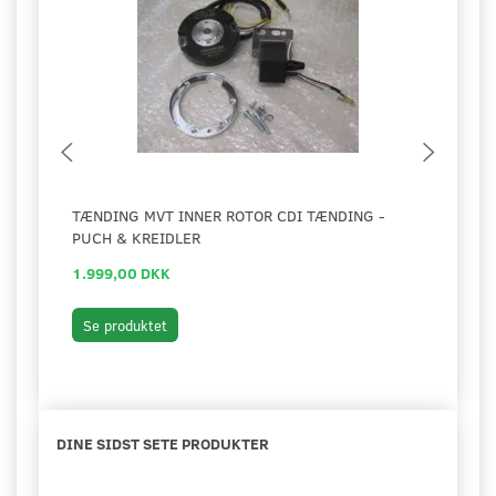
TÆNDING MVT INNER ROTOR CDI TÆNDING -
TÆND
PUCH & KREIDLER
1.999,00 DKK
45,0
Se produktet
Se 
DINE SIDST SETE PRODUKTER