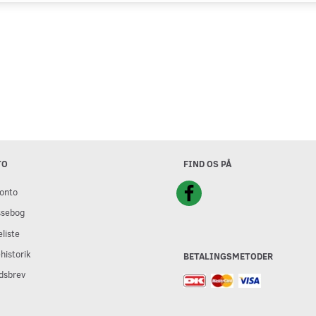
TO
FIND OS PÅ
onto
ssebog
liste
historik
BETALINGSMETODER
dsbrev