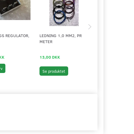
GS REGULATOR,
LEDNING 1,0 MM2, PR
SPÆNDINGS REGUL
METER
12V
KK
13,00 DKK
149,00 DKK
rv
Læg i kurv
Se produktet