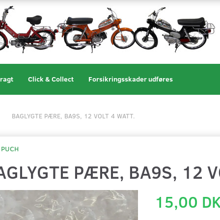
ragt
Click & Collect
Forsikringsskader udføres
BAGLYGTE PÆRE, BA9S, 12 VOLT 4 WATT.
PUCH
AGLYGTE PÆRE, BA9S, 12 V
15,00 D