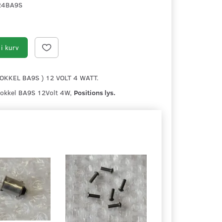
24BA9S
i kurv
OKKEL BA9S ) 12 VOLT 4 WATT.
Sokkel BA9S 12Volt 4W,
Positions lys.