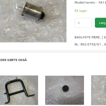
Model/varenr.:
FA1
På lager
Læg 
BAGLYGTE PÆRE, ( S
Nr.: 902.0755/01 , 
DRE KØBTE OGSÅ