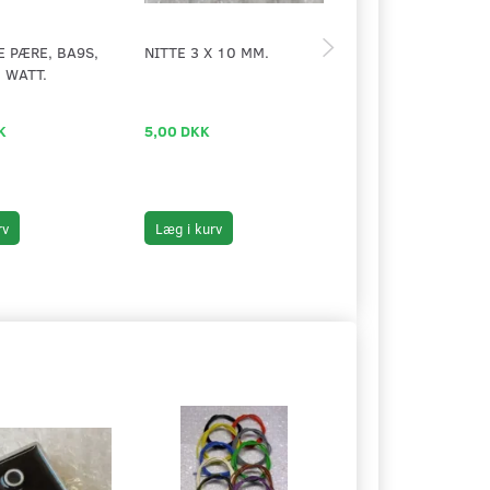
 PÆRE, BA9S,
NITTE 3 X 10 MM.
BENZINDÆKSEL MA
3 WATT.
MED PUCH LOGO -
OUTLET
K
5,00 DKK
10,00 DKK
rv
Læg i kurv
Læg i kurv