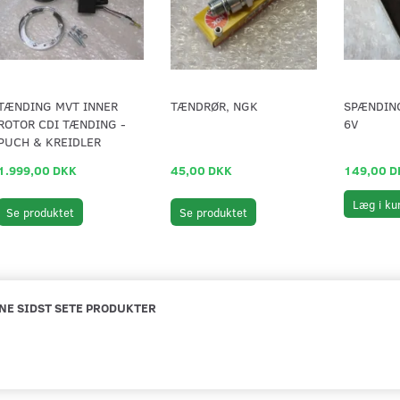
TÆNDING MVT INNER
TÆNDRØR, NGK
SPÆNDIN
ROTOR CDI TÆNDING -
6V
PUCH & KREIDLER
1.999,00 DKK
45,00 DKK
149,00 D
Læg i ku
Se produktet
Se produktet
NE SIDST SETE PRODUKTER