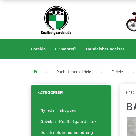
Forside
Firmaprofil
Handelsbetingelser
F
Puch Universal dele
El dele
Fra:
KATEGORIER
B
Nyheder i shoppen
Gavekort Knallertgaarden.dk
Durafix aluminiumslodning