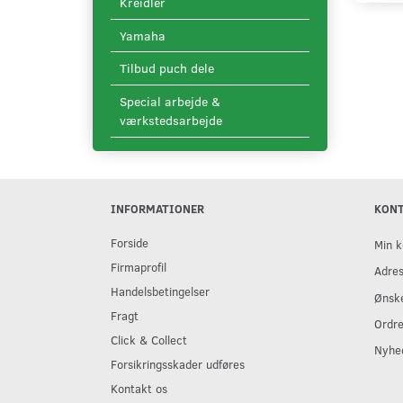
Kreidler
Yamaha
Tilbud puch dele
Special arbejde &
værkstedsarbejde
INFORMATIONER
KON
Forside
Min k
Firmaprofil
Adre
Handelsbetingelser
Ønske
Fragt
Ordre
Click & Collect
Nyhe
Forsikringsskader udføres
Kontakt os