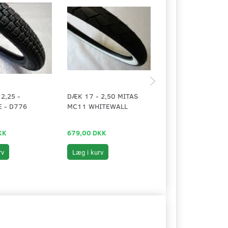
2,25 -
DÆK 17 - 2,50 MITAS
SLANGE 24 - 2,00
 - D776
MC11 WHITEWALL
TIRE
KK
679,00 DKK
59,00 DKK
rv
Læg i kurv
Læg i kurv