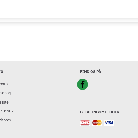
TO
FIND OS PÅ
onto
ssebog
liste
historik
BETALINGSMETODER
dsbrev