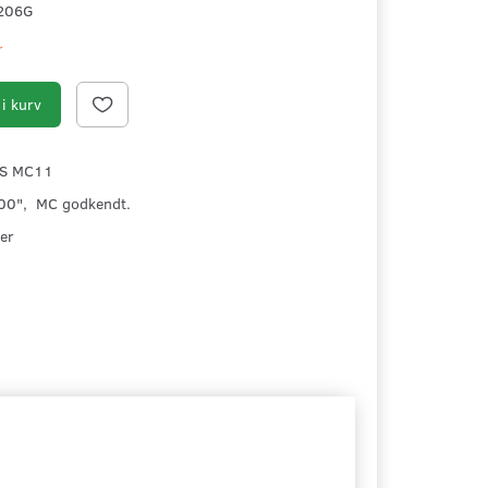
206G
r
i kurv
AS MC11
00", MC godkendt.
er