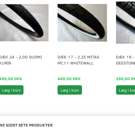
DÆK 24 - 2,00 SUOMI
DÆK 17 - 2,25 MITAS
DÆK 19 - 
KURIR
MC11 WHITEWALL
DEESTONE
499,00 DKK
649,00 DKK
259,00 D
Læg i kurv
Læg i kurv
Læg i ku
NE SIDST SETE PRODUKTER