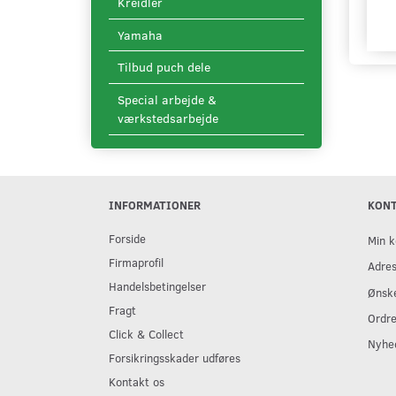
Kreidler
Yamaha
Tilbud puch dele
Special arbejde &
værkstedsarbejde
INFORMATIONER
KON
Forside
Min k
Firmaprofil
Adre
Handelsbetingelser
Ønske
Fragt
Ordre
Click & Collect
Nyhe
Forsikringsskader udføres
Kontakt os