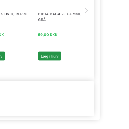
S HVID, REPRO
BIBIA BAGAGE GUMMI,
SPEJL, UNIVERSAL
GRÅ
LANG MODEL
KK
59,00 DKK
199,00 DKK
rv
Læg i kurv
Se produktet