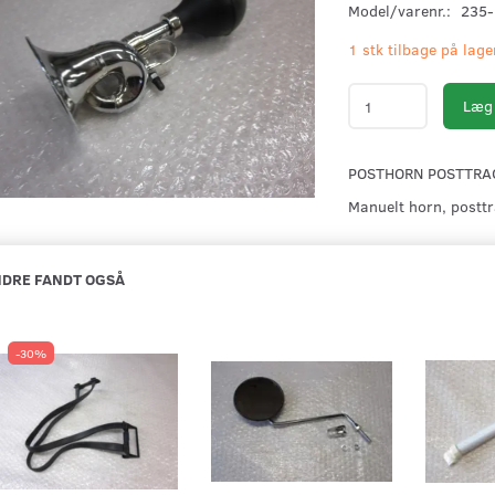
Model/varenr.:
235-
1 stk tilbage på lage
Læg 
POSTHORN POSTTRA
Manuelt horn, posttr
DRE FANDT OGSÅ
-30%