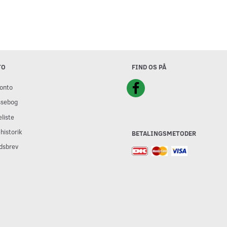
TO
FIND OS PÅ
onto
ssebog
liste
historik
BETALINGSMETODER
dsbrev