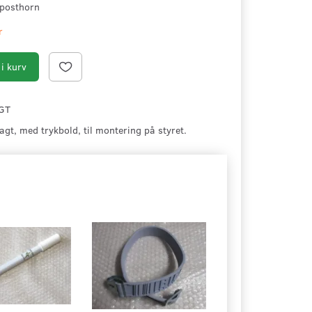
posthorn
r
i kurv
GT
agt, med trykbold, til montering på styret.