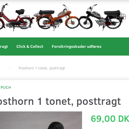
ragt
Click & Collect
Forsikringsskader udføres
Posthorn 1 tonet, posttragt
PUCH
osthorn 1 tonet, posttragt
69,00 D