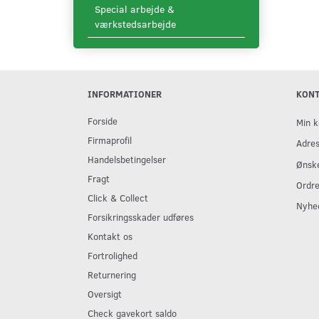
Special arbejde &
værkstedsarbejde
INFORMATIONER
KON
Forside
Min k
Firmaprofil
Adre
Handelsbetingelser
Ønske
Fragt
Ordre
Click & Collect
Nyhe
Forsikringsskader udføres
Kontakt os
Fortrolighed
Returnering
Oversigt
Check gavekort saldo