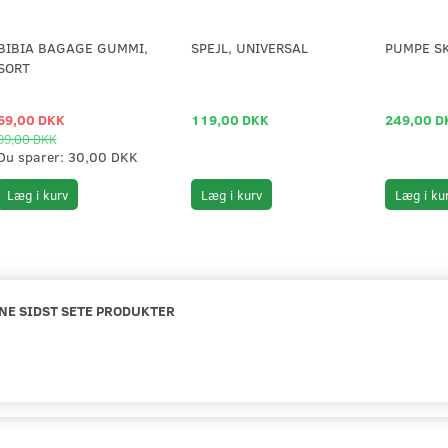
BIBIA BAGAGE GUMMI,
SPEJL, UNIVERSAL
PUMPE SK
SORT
69,00 DKK
119,00 DKK
249,00 D
99,00 DKK
Du sparer:
30,00 DKK
Læg i kurv
Læg i kurv
Læg i ku
NE SIDST SETE PRODUKTER