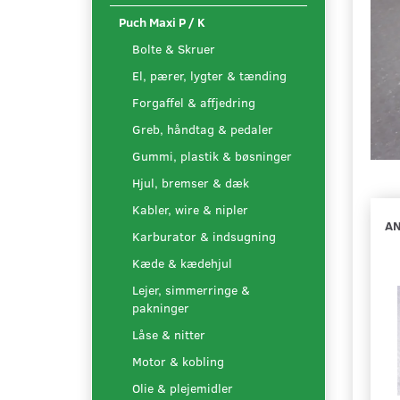
Puch Maxi P / K
Bolte & Skruer
El, pærer, lygter & tænding
Forgaffel & affjedring
Greb, håndtag & pedaler
Gummi, plastik & bøsninger
Hjul, bremser & dæk
Kabler, wire & nipler
AN
Karburator & indsugning
Kæde & kædehjul
Lejer, simmerringe &
pakninger
Låse & nitter
Motor & kobling
Olie & plejemidler