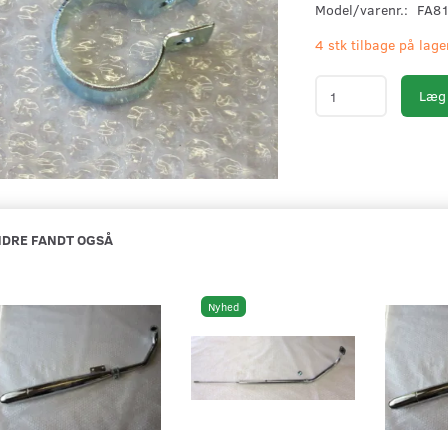
Model/varenr.:
FA8
4 stk tilbage på lage
Læg 
DRE FANDT OGSÅ
Nyhed