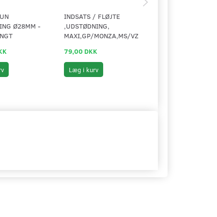
TUN
INDSATS / FLØJTE
UDSTØDNINGS CL
ING Ø28MM -
,UDSTØDNING,
28/32 MM.
NGT
MAXI,GP/MONZA,MS/VZ
KK
79,00 DKK
59,00 DKK
rv
Læg i kurv
Læg i kurv