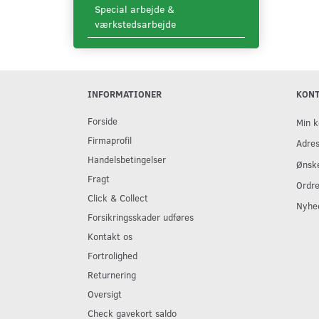
Special arbejde &
værkstedsarbejde
INFORMATIONER
KON
Forside
Min k
Firmaprofil
Adre
Handelsbetingelser
Ønske
Fragt
Ordre
Click & Collect
Nyhe
Forsikringsskader udføres
Kontakt os
Fortrolighed
Returnering
Oversigt
Check gavekort saldo