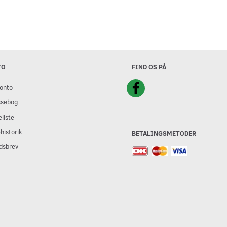
TO
FIND OS PÅ
onto
ssebog
liste
historik
BETALINGSMETODER
dsbrev