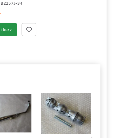
1B2257J-34
r
i kurv