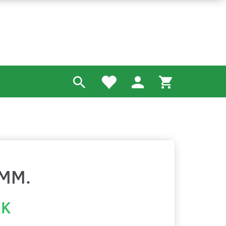
 MM.
KK