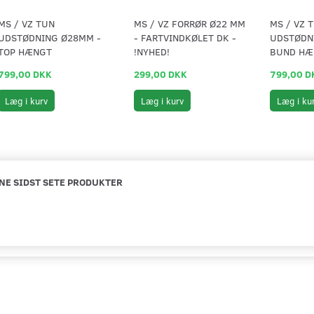
MS / VZ TUN
MS / VZ FORRØR Ø22 MM
MS / VZ 
UDSTØDNING Ø28MM -
- FARTVINDKØLET DK -
UDSTØDN
TOP HÆNGT
!NYHED!
BUND HÆ
799,00 DKK
299,00 DKK
799,00 D
Læg i kurv
Læg i kurv
Læg i ku
NE SIDST SETE PRODUKTER