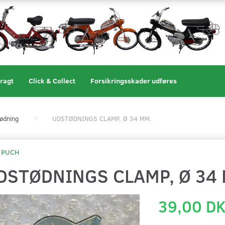
ragt
Click & Collect
Forsikringsskader udføres
ødning
UDSTØDNINGS CLAMP, Ø 34 MM.
PUCH
DSTØDNINGS CLAMP, Ø 34
39,00 D