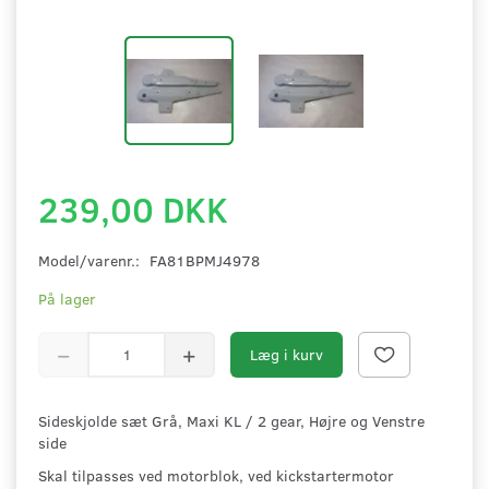
239,00 DKK
Model/varenr.:
FA81BPMJ4978
På lager
Læg i kurv
Sideskjolde sæt Grå, Maxi KL / 2 gear, Højre og Venstre
side
Skal tilpasses ved motorblok, ved kickstartermotor