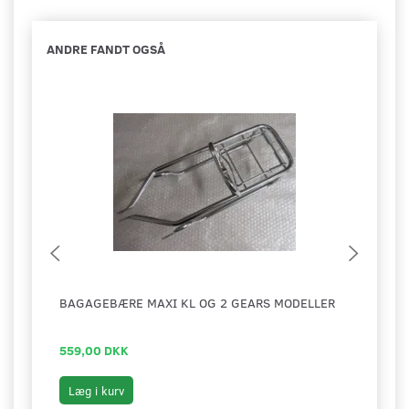
ANDRE FANDT OGSÅ
BAGAGEBÆRE MAXI KL OG 2 GEARS MODELLER
FORS
559,00 DKK
169,
Læg i kurv
Læg 