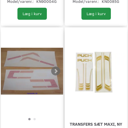
Model/varenr.:
KN90004G
Model/varenr.:
KN0085G
Læg i kurv
Læg i kurv
TRANSFERS SÆT MAXI, NY