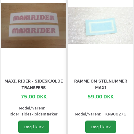
MAXI, RIDER - SIDESKJOLDE
RAMME OM STELNUMMER
TRANSFERS
MAXI
75,00 DKK
59,00 DKK
Model/varenr.:
Rider_sideskjoldsmærker
Model/varenr.:
KN90027G
Læg i kurv
Læg i kurv