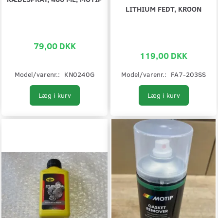
LITHIUM FEDT, KROON
79,00 DKK
119,00 DKK
Model/varenr.:
KN0240G
Model/varenr.:
FA7-203SS
Læg i kurv
Læg i kurv