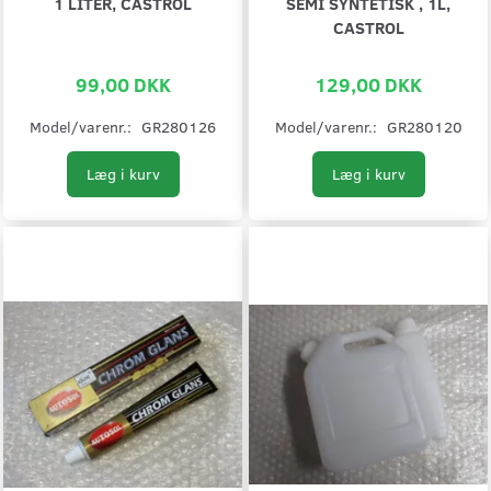
1 LITER, CASTROL
SEMI SYNTETISK , 1L,
CASTROL
99,00 DKK
129,00 DKK
Model/varenr.:
GR280126
Model/varenr.:
GR280120
Læg i kurv
Læg i kurv