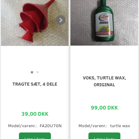
VOKS, TURTLE WAX,
TRAGTE SÆT, 4 DELE
ORIGINAL
99,00 DKK
39,00 DKK
Model/varenr.:
FA20U70N
Model/varenr.:
turtle wax
Læg i kurv
Læg i kurv