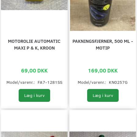
MOTOROLIE AUTOMATIC
PAKNINGSFJERNER, 500 ML -
MAXI P & K, KROON
MOTIP
69,00 DKK
169,00 DKK
Model/varenr.:
FA7-1281SS
Model/varenr.:
KN0257G
Læg i kurv
Læg i kurv