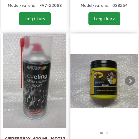
Model/varenr.:
FA7-220SS
Model/varenr.:
038254
Læg i kurv
Læg i kurv
KÆDESPRAY, 400 ML, MOTIP