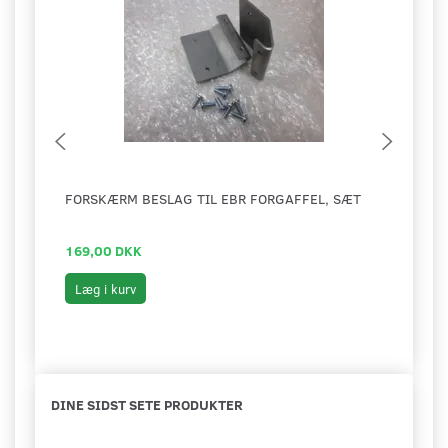
FORSKÆRM BESLAG TIL EBR FORGAFFEL, SÆT
STEL
V2
169,00 DKK
399,
Læg i kurv
Læg 
DINE SIDST SETE PRODUKTER