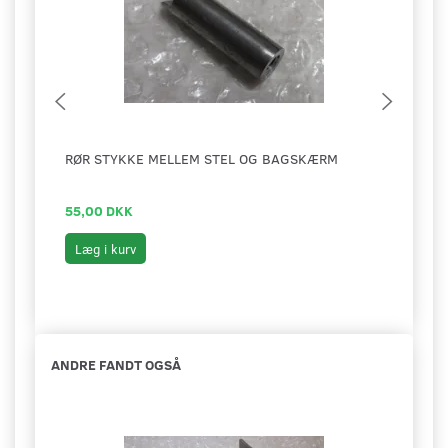
RØR STYKKE MELLEM STEL OG BAGSKÆRM
UDST
55,00 DKK
59,0
Læg i kurv
Læg 
ANDRE FANDT OGSÅ