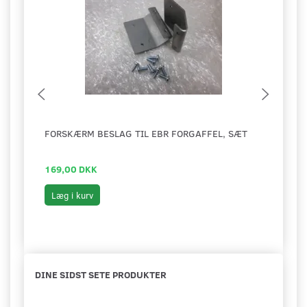
FORSKÆRM BESLAG TIL EBR FORGAFFEL, SÆT
STEL
V2
169,00 DKK
399,
Læg i kurv
Læg 
DINE SIDST SETE PRODUKTER