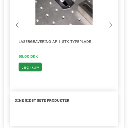
LASERGRAVERING AF 1 STK TYPEPLADE
TYPE
65,00 DKK
110,
Læg i kurv
Læg 
DINE SIDST SETE PRODUKTER