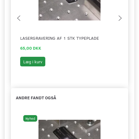
LASERGRAVERING AF 1 STK TYPEPLADE
HAMM
65,00 DKK
6,00
Læg i kurv
Læg 
ANDRE FANDT OGSÅ
Nyhed
Ny