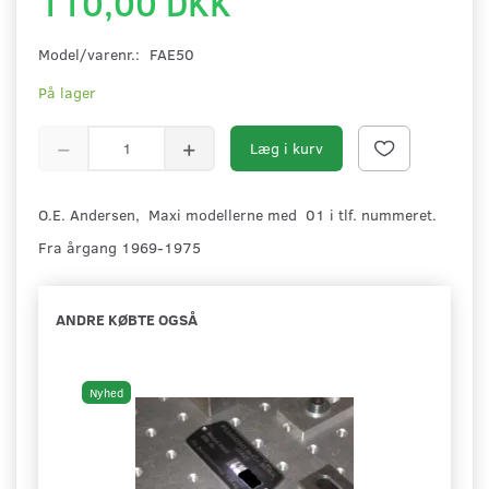
110,00 DKK
Model/varenr.:
FAE50
På lager
Læg i kurv
O.E. Andersen, Maxi modellerne med 01 i tlf. nummeret.
Fra årgang 1969-1975
ANDRE KØBTE OGSÅ
Nyhed
Ny