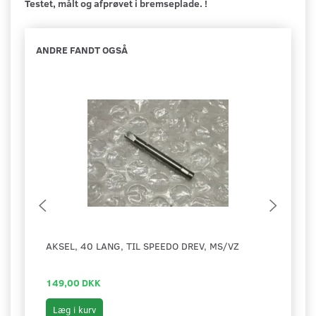
Testet, målt og afprøvet i bremseplade. !
ANDRE FANDT OGSÅ
AKSEL, 40 LANG, TIL SPEEDO DREV, MS/VZ
SPEE
MM
149,00 DKK
699,
Læg i kurv
Læg 