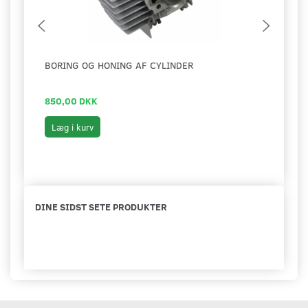
BORING OG HONING AF CYLINDER
CYLI
850,00 DKK
1.29
Læg i kurv
Se 
DINE SIDST SETE PRODUKTER