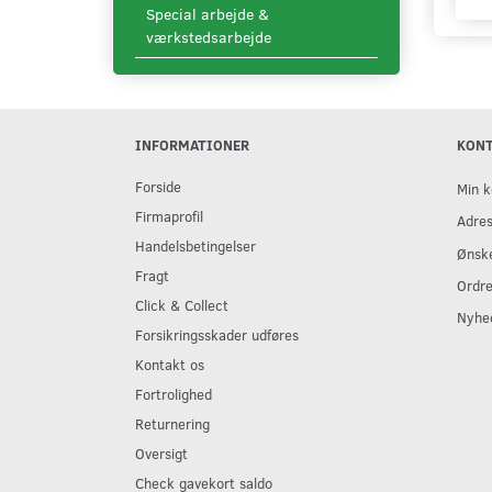
Special arbejde &
værkstedsarbejde
INFORMATIONER
KON
Forside
Min k
Firmaprofil
Adre
Handelsbetingelser
Ønske
Fragt
Ordre
Click & Collect
Nyhe
Forsikringsskader udføres
Kontakt os
Fortrolighed
Returnering
Oversigt
Check gavekort saldo