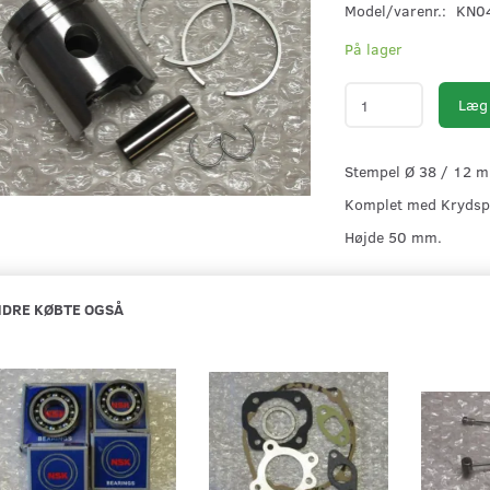
Model/varenr.:
KN0
På lager
Læg 
Stempel Ø 38 / 12 mm
Komplet med Krydspi
Højde 50 mm.
DRE KØBTE OGSÅ