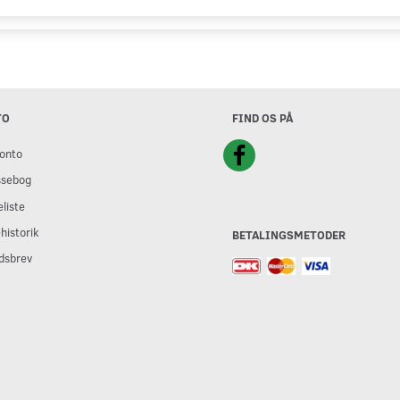
TO
FIND OS PÅ
onto
ssebog
liste
historik
BETALINGSMETODER
dsbrev