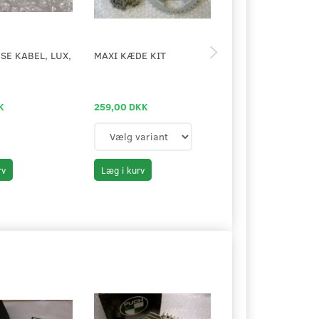
E KABEL, LUX,
MAXI KÆDE KIT
TÆTNINGSRINGS-K
MAXI GL. MODEL
K
259,00 DKK
69,00 DKK
rv
Læg i kurv
Læg i kurv