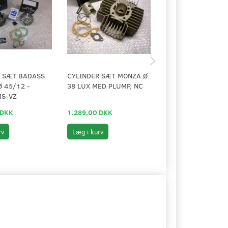
R SÆT BADASS
CYLINDER SÆT MONZA Ø
SHIMS / PASSKIVE
Ø 45/12 -
38 LUX MED PLUMP, NC
MS-VZ
 DKK
1.289,00 DKK
12,00 DKK
rv
Læg i kurv
Se produktet