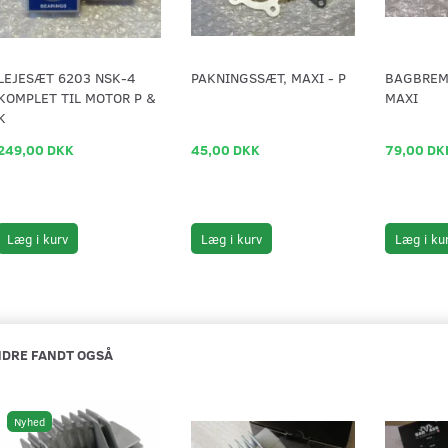
LEJESÆT 6203 NSK-4
PAKNINGSSÆT, MAXI - P
BAGBREMS
KOMPLET TIL MOTOR P &
MAXI
K
249,00 DKK
45,00 DKK
79,00 DK
Læg i kurv
Læg i kurv
Læg i ku
DRE FANDT OGSÅ
Nyhed