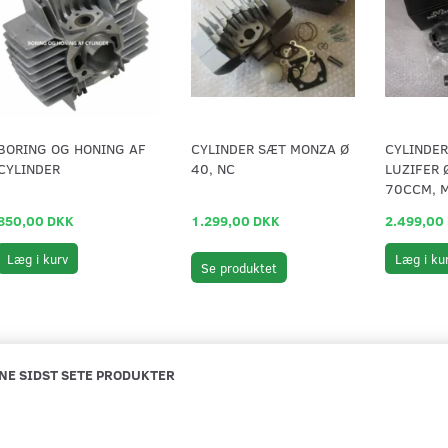
BORING OG HONING AF
CYLINDER SÆT MONZA Ø
CYLINDE
CYLINDER
40, NC
LUZIFER 
70CCM, 
850,00 DKK
1.299,00 DKK
2.499,00
Læg i kurv
Læg i ku
Se produktet
NE SIDST SETE PRODUKTER