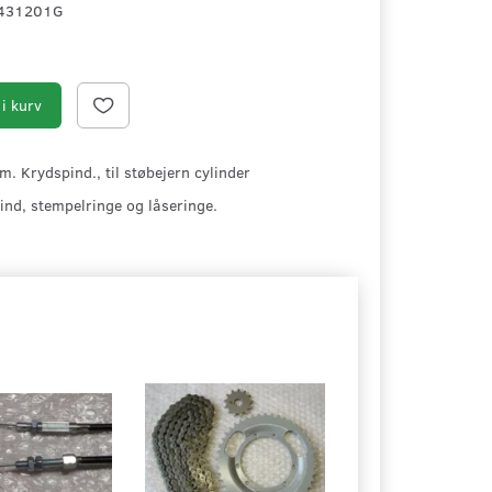
431201G
i kurv
. Krydspind., til støbejern cylinder
nd, stempelringe og låseringe.