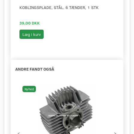
KOBLINGSPLADE, STÅL. 6 TÆNDER, 1 STK
STYR
39,00 DKK
29,0
Læg i kurv
Læg 
ANDRE FANDT OGSÅ
Nyhed