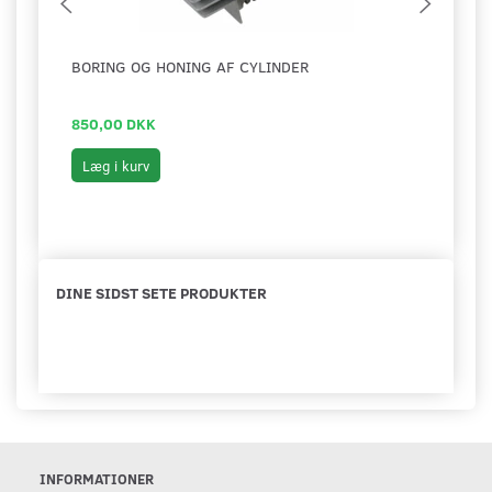
BORING OG HONING AF CYLINDER
CYLI
850,00 DKK
1.29
Læg i kurv
Se 
DINE SIDST SETE PRODUKTER
INFORMATIONER