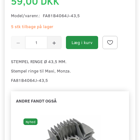
59,00 DKK
Model/varenr.:
FA81B4064J-43,5
5 stk tilbage på lager
Læg i kurv
STEMPEL RINGE Ø 43,5 MM.
Stempel ringe til Maxi, Monza.
FA81B4064J-43,5
ANDRE FANDT OGSÅ
Nyhed
Ny