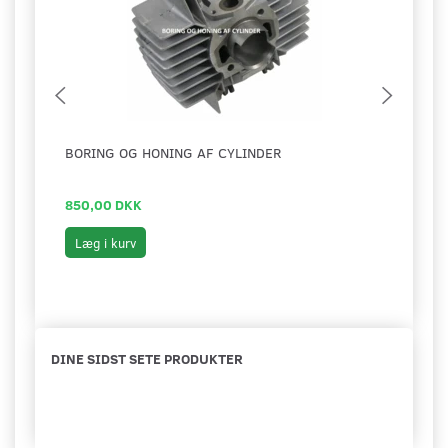
BORING OG HONING AF CYLINDER
MOTO
KICK
850,00 DKK
1.49
Læg i kurv
Læg 
DINE SIDST SETE PRODUKTER