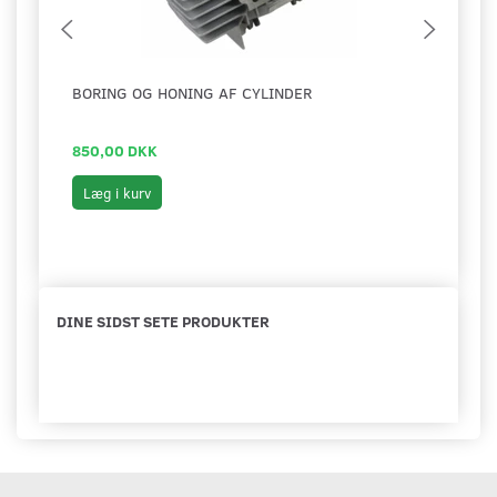
BORING OG HONING AF CYLINDER
MOTO
KICK
850,00 DKK
1.49
Læg i kurv
Læg 
DINE SIDST SETE PRODUKTER