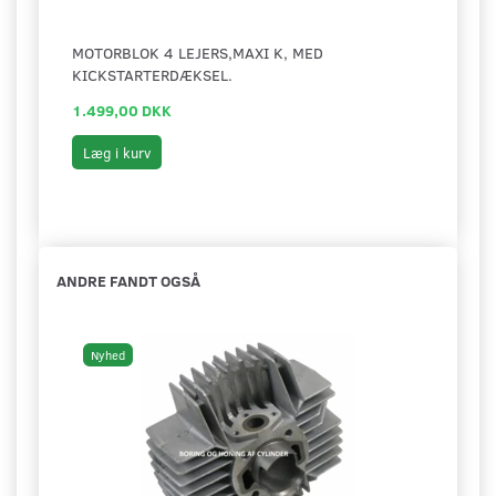
MOTORBLOK 4 LEJERS,MAXI K, MED
ORIG
KICKSTARTERDÆKSEL.
NOS
1.499,00 DKK
3.49
Læg i kurv
Læg 
ANDRE FANDT OGSÅ
Nyhed