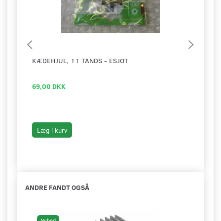
KÆDEHJUL, 11 TANDS - ESJOT
BAGL
69,00 DKK
19,0
Læg i kurv
Læg 
ANDRE FANDT OGSÅ
Nyhed
Ny