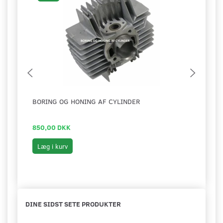
BORING OG HONING AF CYLINDER
MOTO
KICK
850,00 DKK
1.49
Læg i kurv
Læg 
DINE SIDST SETE PRODUKTER