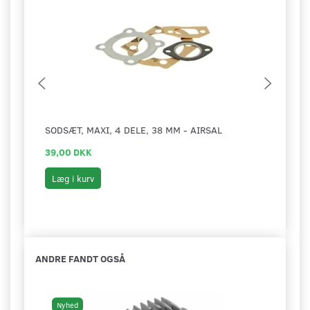
SODSÆT, MAXI, 4 DELE, 38 MM - AIRSAL
BØJL
39,00 DKK
49,0
Læg i kurv
Læg 
ANDRE FANDT OGSÅ
Nyhed