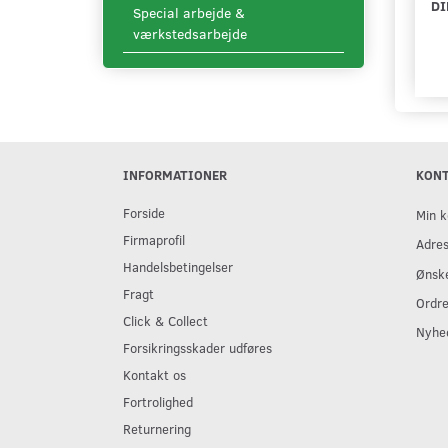
DI
Special arbejde &
værkstedsarbejde
INFORMATIONER
KON
Forside
Min k
Firmaprofil
Adre
Handelsbetingelser
Ønske
Fragt
Ordre
Click & Collect
Nyhe
Forsikringsskader udføres
Kontakt os
Fortrolighed
Returnering