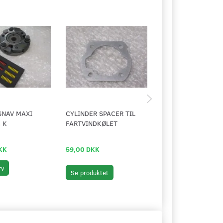
SNAV MAXI
CYLINDER SPACER TIL
CYLINDER ATHENA
& K
FARTVINDKØLET
38MM RACING - 6 
KK
59,00 DKK
1.399,00 DKK
rv
Læg i kurv
Se produktet