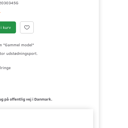
2030345G
r
i kurv
mm "Gammel model"
stor udstødningsport.
lringe
ug på offentlig vej i Danmark.