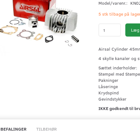
Model/varenr.:
KN0
5 stk tilbage på lage
Læg 
Airsal Cylinder 45
4 skylle kanaler og 
Sættet inderholder:
Stempel med Stempe
Pakninger
Låseringe
Krydspind
Gevindstykker
IKKE godkendt til br
BEFALINGER
TILBEHØR