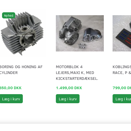
Nyhed
BORING OG HONING AF
MOTORBLOK 4
KOBLING
CYLINDER
LEJERS,MAXI K, MED
RACE, P 
KICKSTARTERDÆKSEL.
850,00 DKK
1.499,00 DKK
799,00 D
Læg i kurv
Læg i kurv
Læg i ku