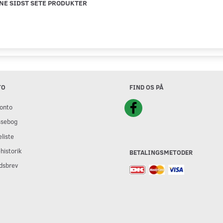
NE SIDST SETE PRODUKTER
TO
FIND OS PÅ
onto
ssebog
liste
historik
BETALINGSMETODER
dsbrev