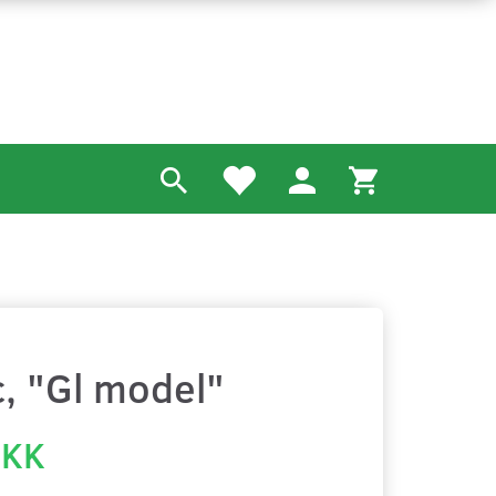
, "Gl model"
DKK