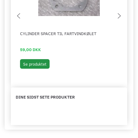
CYLINDER SPACER TIL FARTVINDKØLET
LEJE
MOT
59,00 DKK
199,
Læg 
Se produktet
DINE SIDST SETE PRODUKTER