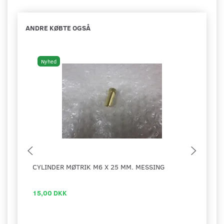
ANDRE KØBTE OGSÅ
Nyhed
Ny
CYLINDER MØTRIK M6 X 25 MM. MESSING
STEM
CYLI
15,00 DKK
69,0