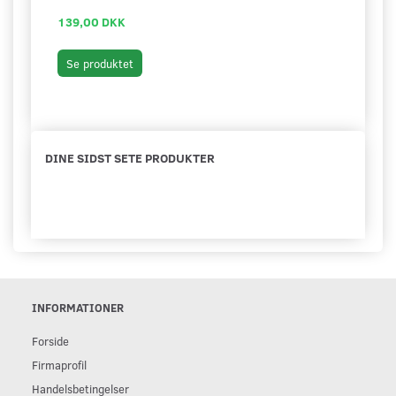
139,00 DKK
89,0
Læg 
Se produktet
DINE SIDST SETE PRODUKTER
INFORMATIONER
Forside
Firmaprofil
Handelsbetingelser