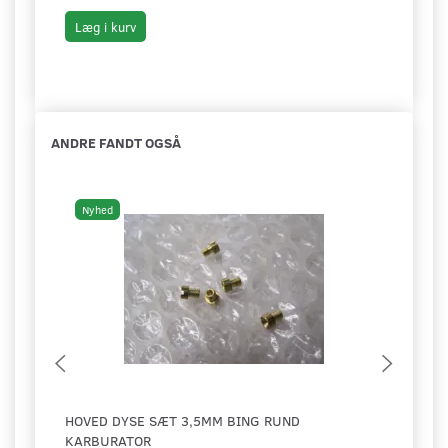
Læg i kurv
Læg 
ANDRE FANDT OGSÅ
Nyhed
Ny
HOVED DYSE SÆT 3,5MM BING RUND
BING
KARBURATOR
REPR