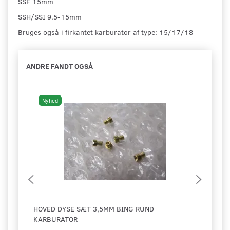
SSF 15mm
SSH/SSI 9.5-15mm
Bruges også i firkantet karburator af type: 15/17/18
ANDRE FANDT OGSÅ
Nyhed
Ny
HOVED DYSE SÆT 3,5MM BING RUND
BING
KARBURATOR
REPR