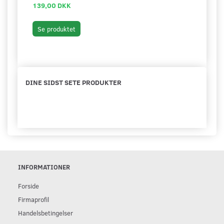
139,00 DKK
89,0
Læg 
Se produktet
DINE SIDST SETE PRODUKTER
INFORMATIONER
Forside
Firmaprofil
Handelsbetingelser