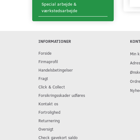
Special arbejde &
værkstedsarbejde
INFORMATIONER
KON
Forside
Min k
Firmaprofil
Adre
Handelsbetingelser
Ønske
Fragt
Ordre
Click & Collect
Nyhe
Forsikringsskader udføres
Kontakt os
Fortrolighed
Returnering
Oversigt
Check gavekort saldo