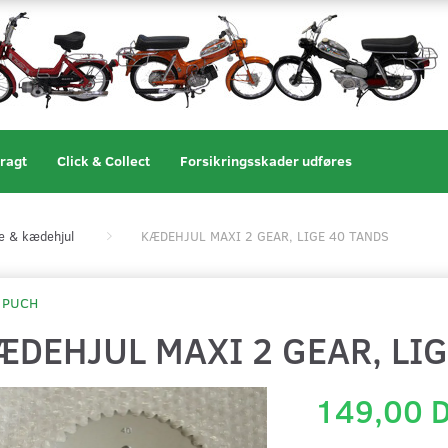
ragt
Click & Collect
Forsikringsskader udføres
 & kædehjul
KÆDEHJUL MAXI 2 GEAR, LIGE 40 TANDS
PUCH
ÆDEHJUL MAXI 2 GEAR, LI
149,00 