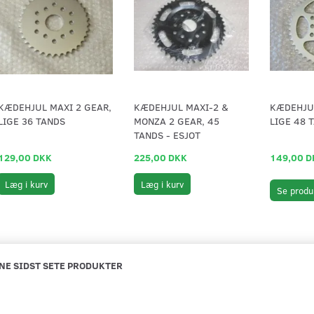
KÆDEHJUL MAXI 2 GEAR,
KÆDEHJUL MAXI-2 &
KÆDEHJUL
LIGE 36 TANDS
MONZA 2 GEAR, 45
LIGE 48 
TANDS - ESJOT
129,00 DKK
225,00 DKK
149,00 D
Læg i kurv
Læg i kurv
Se produ
NE SIDST SETE PRODUKTER