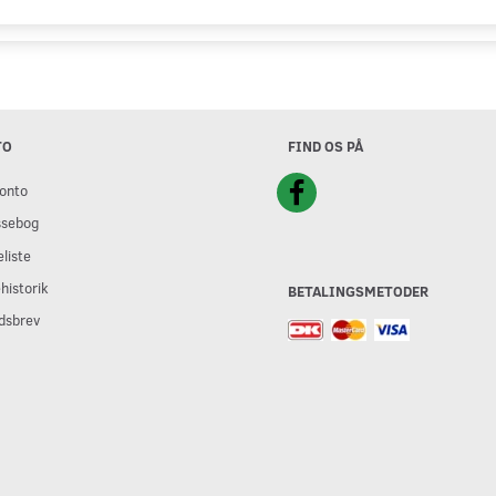
TO
FIND OS PÅ
onto
ssebog
liste
historik
BETALINGSMETODER
dsbrev