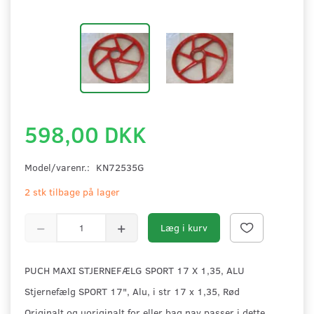
598,00 DKK
Model/varenr.:
KN72535G
2 stk tilbage på lager
Læg i kurv
PUCH MAXI STJERNEFÆLG SPORT 17 X 1,35, ALU
Stjernefælg SPORT 17", Alu, i str 17 x 1,35, Rød
Originalt og uoriginalt for eller bag nav passer i dette